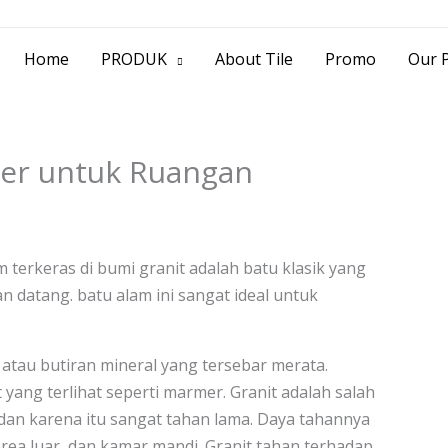
> Jl. Baliwerti No.39 Surabaya | (031) 53
Home
PRODUK
About Tile
Promo
Our P
mer untuk Ruangan
 terkeras di bumi granit adalah batu klasik yang
 datang. batu alam ini sangat ideal untuk
l atau butiran mineral yang tersebar merata.
 yang terlihat seperti marmer. Granit adalah salah
 dan karena itu sangat tahan lama. Daya tahannya
ea luar, dan kamar mandi. Granit tahan terhadap