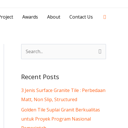
42841 - 0851 0025 8388 - 0812 8228 1939 |
Search
roject
Awards
About
Contact Us
S
e
a
Recent Posts
r
c
3 Jenis Surface Granite Tile : Perbedaan
h
Matt, Non Slip, Structured
f
Golden Tile Suplai Granit Berkualitas
o
untuk Proyek Program Nasional
r