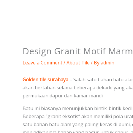
Skip
to
content
Design Granit Motif Mar
Leave a Comment
/
About Tile
/ By
admin
Golden tile surabaya
– Salah satu bahan batu alam
akan bertahan selama beberapa dekade yang akan
permukaan dapur dan kamar mandi.
Batu ini biasanya menunjukkan bintik-bintik keci
Beberapa “granit eksotis” akan memiliki pola urat
satu bahan batu alam yang paling keras di bumi,
menjadikannya bahan yang bagus untuk dapur, ar