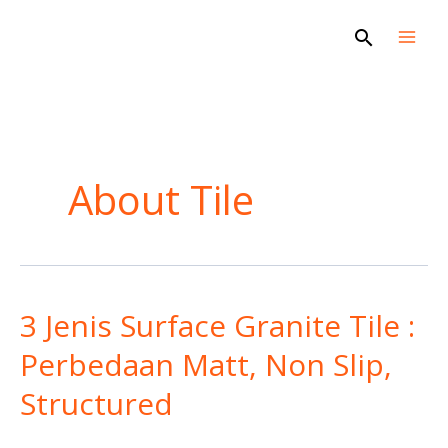
Skip
Search
to
content
About Tile
3 Jenis Surface Granite Tile :
3
Jenis
Perbedaan Matt, Non Slip,
Surface
Structured
Granite
Tile