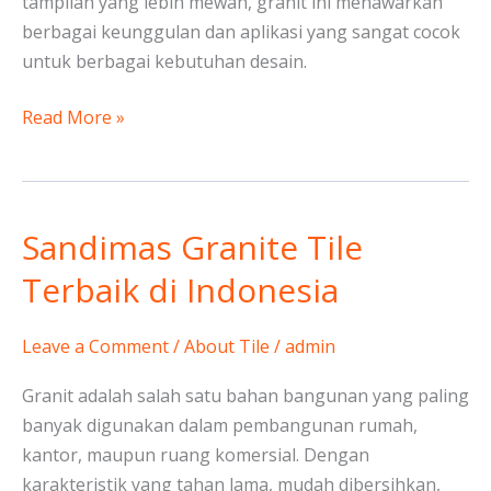
tampilan yang lebih mewah, granit ini menawarkan
berbagai keunggulan dan aplikasi yang sangat cocok
untuk berbagai kebutuhan desain.
Read More »
Sandimas Granite Tile
Sandimas
Granite
Terbaik di Indonesia
Tile
Terbaik
Leave a Comment
/
About Tile
/
admin
di
Indonesia
Granit adalah salah satu bahan bangunan yang paling
banyak digunakan dalam pembangunan rumah,
kantor, maupun ruang komersial. Dengan
karakteristik yang tahan lama, mudah dibersihkan,