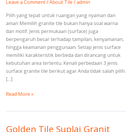
:
Leave a Comment
/
About Tile
/
admin
Perbedaan
Pilih yang tepat untuk ruangan yang nyaman dan
Matt,
aman Memilih granite tile bukan hanya soal warna
Non
dan motif. Jenis permukaan (surface) juga
Slip,
berpengaruh besar terhadap tampilan, kenyamanan,
Structured
hingga keamanan penggunaan. Setiap jenis surface
memiliki karakteristik berbeda dan dirancang untuk
kebutuhan area tertentu. Kenali perbedaan 3 jenis
surface granite tile berikut agar Anda tidak salah pilih.
[…]
Read More »
Golden Tile Suplai Granit
Golden