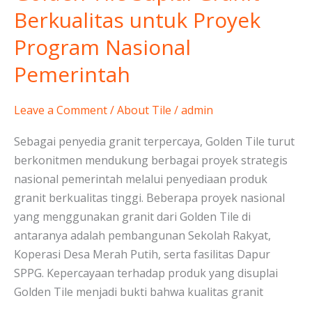
Tile
Berkualitas untuk Proyek
Suplai
Program Nasional
Granit
Berkualitas
Pemerintah
untuk
Proyek
Leave a Comment
/
About Tile
/
admin
Program
Nasional
Sebagai penyedia granit terpercaya, Golden Tile turut
Pemerintah
berkonitmen mendukung berbagai proyek strategis
nasional pemerintah melalui penyediaan produk
granit berkualitas tinggi. Beberapa proyek nasional
yang menggunakan granit dari Golden Tile di
antaranya adalah pembangunan Sekolah Rakyat,
Koperasi Desa Merah Putih, serta fasilitas Dapur
SPPG. Kepercayaan terhadap produk yang disuplai
Golden Tile menjadi bukti bahwa kualitas granit