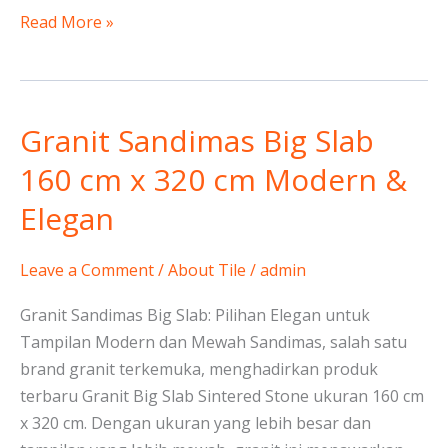
Read More »
Granit Sandimas Big Slab
Granit
Sandimas
160 cm x 320 cm Modern &
Big
Elegan
Slab
160
cm
Leave a Comment
/
About Tile
/
admin
x
Granit Sandimas Big Slab: Pilihan Elegan untuk
320
Tampilan Modern dan Mewah Sandimas, salah satu
cm
brand granit terkemuka, menghadirkan produk
Modern
terbaru Granit Big Slab Sintered Stone ukuran 160 cm
&
x 320 cm. Dengan ukuran yang lebih besar dan
Elegan