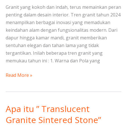
Elemen
Granit yang kokoh dan indah, terus memainkan peran
Alam
penting dalam desain interior. Tren granit tahun 2024
yang
menampilkan berbagai inovasi yang memadukan
Abadi
keindahan alam dengan fungsionalitas modern. Dari
dalam
dapur hingga kamar mandi, granit memberikan
Desain
sentuhan elegan dan tahan lama yang tidak
Interior
tergantikan. Inilah beberapa tren granit yang
memukau tahun ini : 1. Warna dan Pola yang
Read More »
Apa itu ” Translucent
Apa
itu
Granite Sintered Stone”
”