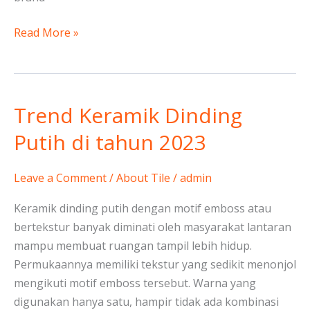
Read More »
Trend Keramik Dinding
Trend
Keramik
Putih di tahun 2023
Dinding
Putih
Leave a Comment
/
About Tile
/
admin
di
tahun
Keramik dinding putih dengan motif emboss atau
2023
bertekstur banyak diminati oleh masyarakat lantaran
mampu membuat ruangan tampil lebih hidup.
Permukaannya memiliki tekstur yang sedikit menonjol
mengikuti motif emboss tersebut. Warna yang
digunakan hanya satu, hampir tidak ada kombinasi