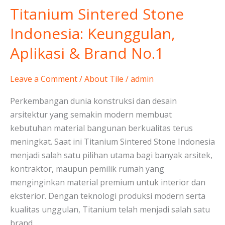
Titanium Sintered Stone
Titanium
Sintered
Indonesia: Keunggulan,
Stone
Aplikasi & Brand No.1
Indonesia:
Keunggulan,
Aplikasi
Leave a Comment
/
About Tile
/
admin
&
Perkembangan dunia konstruksi dan desain
Brand
arsitektur yang semakin modern membuat
No.1
kebutuhan material bangunan berkualitas terus
meningkat. Saat ini Titanium Sintered Stone Indonesia
menjadi salah satu pilihan utama bagi banyak arsitek,
kontraktor, maupun pemilik rumah yang
menginginkan material premium untuk interior dan
eksterior. Dengan teknologi produksi modern serta
kualitas unggulan, Titanium telah menjadi salah satu
brand