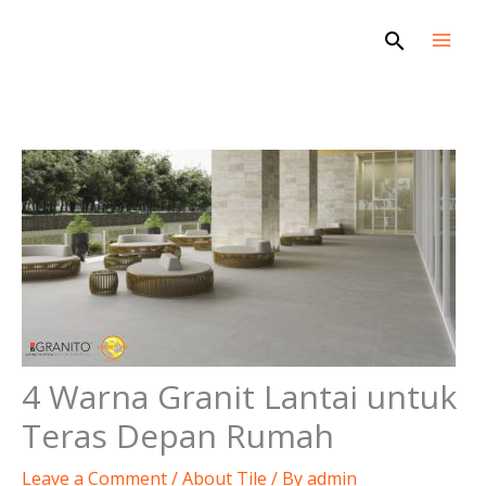
Skip
Search
to
content
4 Warna Granit Lantai untuk
Teras Depan Rumah
Leave a Comment
/
About Tile
/ By
admin