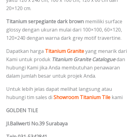
yaitu 120 x 240 cm, 100 x 100 cm, 120 x 60 cm dan
20×120 cm.
Titanium serpegiante dark brown
memiliki surface
glossy dengan ukuran mulai dari 100×100, 60×120,
120×240 dengan warna dark grey motif travertine.
Dapatkan harga
Titanium Granite
yang menarik dari
Kami untuk produk
Titanium Granite Catalogue
dan
hubungi Kami jika Anda membutuhan penawaran
dalam jumlah besar untuk projek Anda.
Untuk lebih jelas dapat melihat langsung atau
hubungi tim sales di
Showroom Titanium Tile
kami
GOLDEN TILE
Jl.Baliwerti No.39 Surabaya
Telp 031-5342841