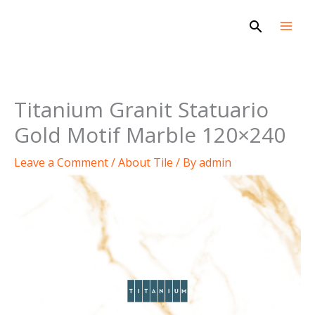
Skip
Search
to
content
Titanium Granit Statuario
Gold Motif Marble 120×240
Leave a Comment
/
About Tile
/ By
admin