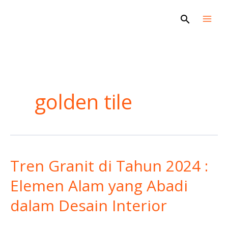
Skip
Search
to
content
golden tile
Tren Granit di Tahun 2024 :
Tren
Granit
Elemen Alam yang Abadi
di
dalam Desain Interior
Tahun
2024