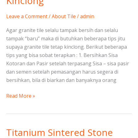
Kinclong
Granite
Tile
Leave a Comment
/
About Tile
/
admin
Tetap
Kinclong
Agar granite tile selalu tampak bersih dan selalu
tampak “baru” maka di butuhkan beberapa tips jitu
supaya granite tile tetap kinclong. Berikut beberapa
tips yang bisa sobat terapkan : 1. Bersihkan Sisa
Kotoran dan Pasir setelah terpasang Sisa – sisa pasir
dan semen setelah pemasangan harus segera di
bersihkan, bila di biarkan dan banyaknya orang
Read More »
Titanium Sintered Stone
Titanium