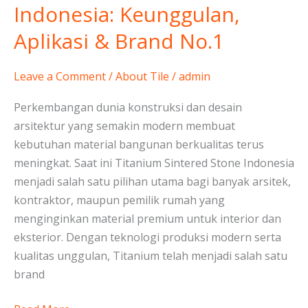
Sintered
Indonesia: Keunggulan,
Stone
Aplikasi & Brand No.1
Indonesia:
Keunggulan,
Aplikasi
Leave a Comment
/
About Tile
/
admin
&
Perkembangan dunia konstruksi dan desain
Brand
arsitektur yang semakin modern membuat
No.1
kebutuhan material bangunan berkualitas terus
meningkat. Saat ini Titanium Sintered Stone Indonesia
menjadi salah satu pilihan utama bagi banyak arsitek,
kontraktor, maupun pemilik rumah yang
menginginkan material premium untuk interior dan
eksterior. Dengan teknologi produksi modern serta
kualitas unggulan, Titanium telah menjadi salah satu
brand