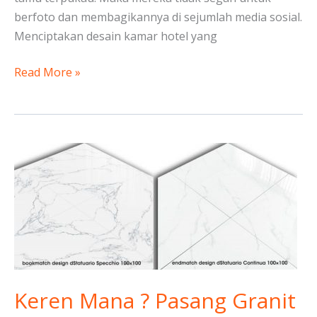
berfoto dan membagikannya di sejumlah media sosial.
Menciptakan desain kamar hotel yang
Read More »
Keren
Mana
?
Pasang
Granit
Bookmatch
atau
Endmatch
Keren Mana ? Pasang Granit
￼