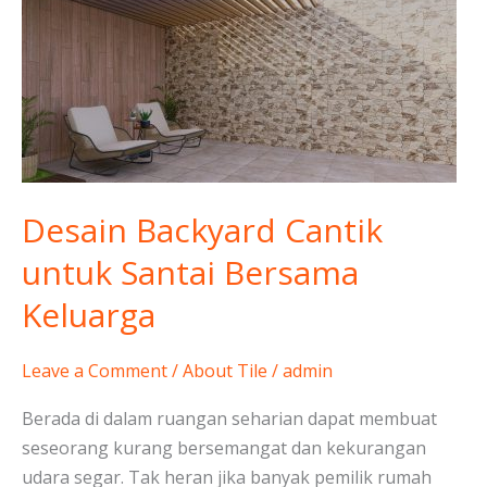
Cantik
untuk
Santai
Bersama
Keluarga
Desain Backyard Cantik
untuk Santai Bersama
Keluarga
Leave a Comment
/
About Tile
/
admin
Berada di dalam ruangan seharian dapat membuat
seseorang kurang bersemangat dan kekurangan
udara segar. Tak heran jika banyak pemilik rumah