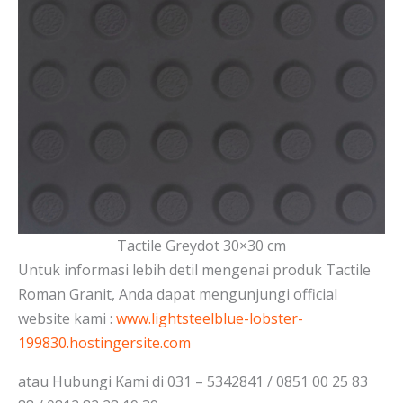
Tactile Greydot 30×30 cm
Untuk informasi lebih detil mengenai produk Tactile
Roman Granit, Anda dapat mengunjungi official
website kami :
www.lightsteelblue-lobster-
199830.hostingersite.com
atau Hubungi Kami di 031 – 5342841 / 0851 00 25 83