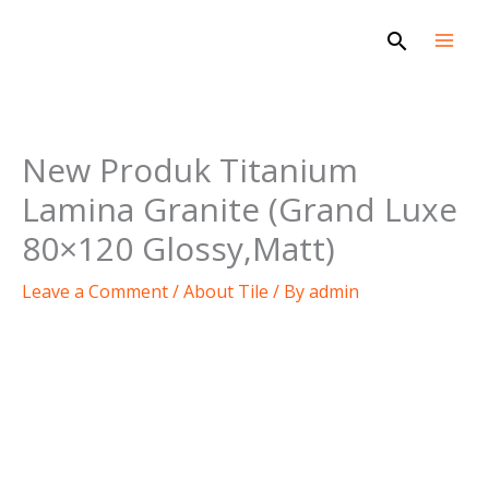
Skip
Search
to
content
New Produk Titanium
Lamina Granite (Grand Luxe
80×120 Glossy,Matt)
Leave a Comment
/
About Tile
/ By
admin