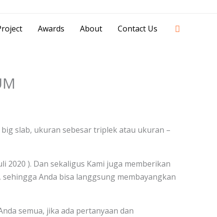
42841 - 0851 0025 8388 - 0812 8228 1939 |
Search
roject
Awards
About
Contact Us
IUM
g slab, ukuran sebesar triplek atau ukuran –
juli 2020 ). Dan sekaligus Kami juga memberikan
ut, sehingga Anda bisa langgsung membayangkan
Anda semua, jika ada pertanyaan dan