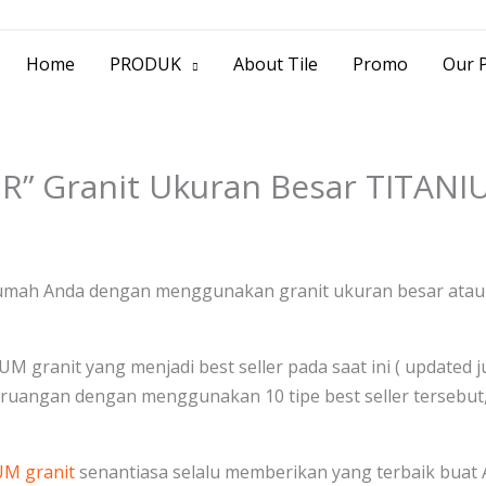
> Jl. Baliwerti No.39 Surabaya | (031) 53
Home
PRODUK
About Tile
Promo
Our P
ER” Granit Ukuran Besar TITAN
ah Anda dengan menggunakan granit ukuran besar atau bi
IUM granit yang menjadi best seller pada saat ini ( updated 
n ruangan dengan menggunakan 10 tipe best seller terseb
M granit
senantiasa selalu memberikan yang terbaik buat 