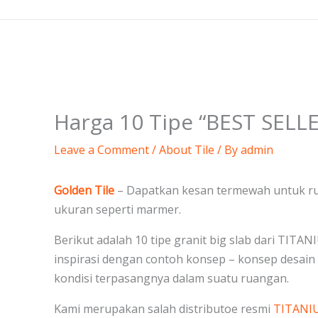
Skip
to
content
Harga 10 Tipe “BEST SELL
Leave a Comment
/
About Tile
/ By
admin
Golden Tile
– Dapatkan kesan termewah untuk rum
ukuran seperti marmer.
Berikut adalah 10 tipe granit big slab dari TITAN
inspirasi dengan contoh konsep – konsep desai
kondisi terpasangnya dalam suatu ruangan.
Kami merupakan salah distributoe resmi
TITANIU