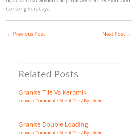
dijual di Toko Golden Tile Jl. Baliwerti No 39 Alon-alon
Contong Surabaya.
←
Previous Post
Next Post
→
Related Posts
Granite Tile Vs Keramik
Leave a Comment
/
About Tile
/ By
admin
Granite Double Loading
Leave a Comment
/
About Tile
/ By
admin