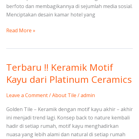
berfoto dan membagikannya di sejumlah media sosial.
Menciptakan desain kamar hotel yang
Read More »
Terbaru !! Keramik Motif
Terbaru
!!
Kayu dari Platinum Ceramics
Keramik
Motif
Leave a Comment
/
About Tile
/
admin
Kayu
dari
Golden Tile – Keramik dengan motif kayu akhir – akhir
Platinum
ini menjadi trend lagi. Konsep back to nature kembali
Ceramics
hadir di setiap rumah, motif kayu menghadirkan
nuasa yang lebih alami dan natural di setiap rumah