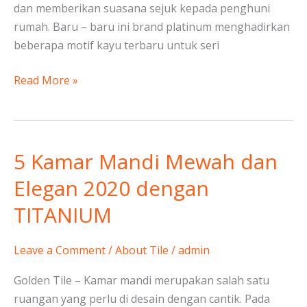
dan memberikan suasana sejuk kepada penghuni
rumah. Baru – baru ini brand platinum menghadirkan
beberapa motif kayu terbaru untuk seri
Read More »
5 Kamar Mandi Mewah dan
5
Kamar
Elegan 2020 dengan
Mandi
TITANIUM
Mewah
dan
Elegan
Leave a Comment
/
About Tile
/
admin
2020
Golden Tile – Kamar mandi merupakan salah satu
dengan
ruangan yang perlu di desain dengan cantik. Pada
TITANIUM