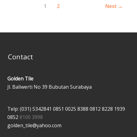
1
2
Next
→
Contact
Golden Tile
Jl. Baliwerti No 39 Bubutan Surabaya
Telp: (031) 5342841
0851 0025 8388
0812 8228 1939
0852
8100 3998
golden_tile@yahoo.com