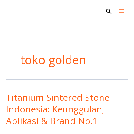
Skip
Search
to
content
toko golden
Titanium Sintered Stone
Titanium
Sintered
Indonesia: Keunggulan,
Stone
Aplikasi & Brand No.1
Indonesia:
Keunggulan,