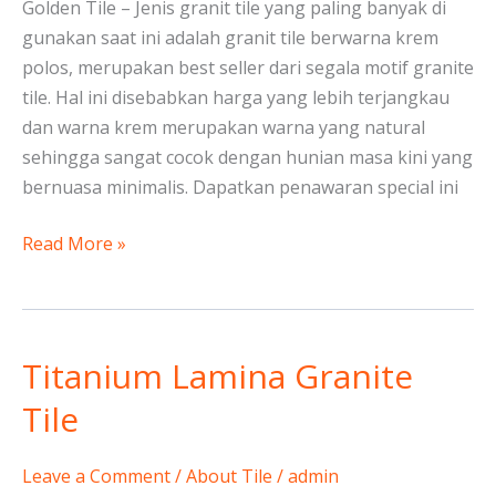
Rp.
Golden Tile – Jenis granit tile yang paling banyak di
90.000/m2
gunakan saat ini adalah granit tile berwarna krem
polos, merupakan best seller dari segala motif granite
tile. Hal ini disebabkan harga yang lebih terjangkau
dan warna krem merupakan warna yang natural
sehingga sangat cocok dengan hunian masa kini yang
bernuasa minimalis. Dapatkan penawaran special ini
Read More »
Titanium Lamina Granite
Titanium
Lamina
Tile
Granite
Tile
Leave a Comment
/
About Tile
/
admin