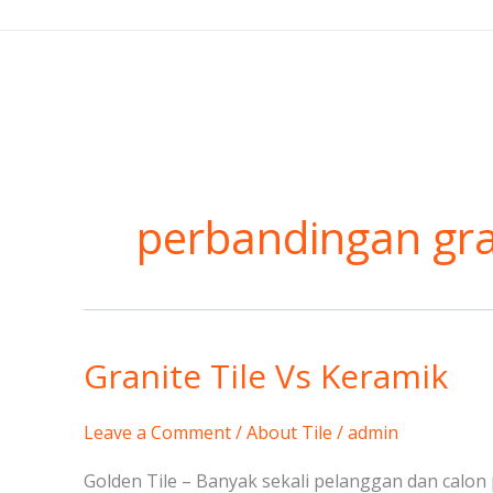
Skip
to
content
perbandingan gra
Granite Tile Vs Keramik
Granite
Tile
Vs
Leave a Comment
/
About Tile
/
admin
Keramik
Golden Tile – Banyak sekali pelanggan dan calo