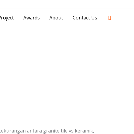
42841 - 0851 0025 8388 - 0812 8228 1939 |
Search
roject
Awards
About
Contact Us
kurangan antara granite tile vs keramik,