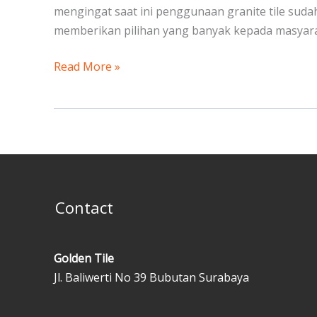
mengingat saat ini penggunaan granite tile sud
memberikan pilihan yang banyak kepada masyaraka
Read More »
Contact
Golden Tile
Jl. Baliwerti No 39 Bubutan Surabaya