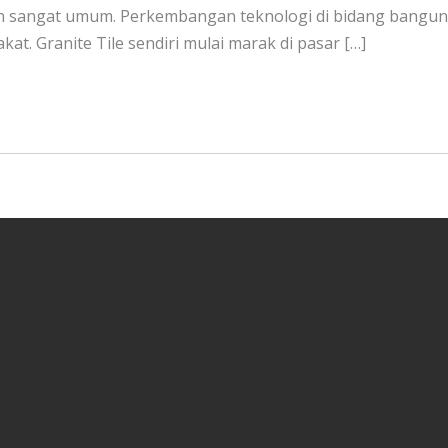
ah sangat umum. Perkembangan teknologi di bidang banguna
t. Granite Tile sendiri mulai marak di pasar […]