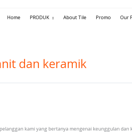
> Jl. Baliwerti No.39 Surabaya | (031) 53
Home
PRODUK
About Tile
Promo
Our P
nit dan keramik
n pelanggan kami yang bertanya mengenai keunggulan dan ke