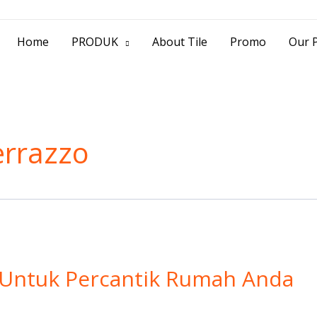
> Jl. Baliwerti No.39 Surabaya | (031) 53
Home
PRODUK
About Tile
Promo
Our P
terrazzo
e Untuk Percantik Rumah Anda