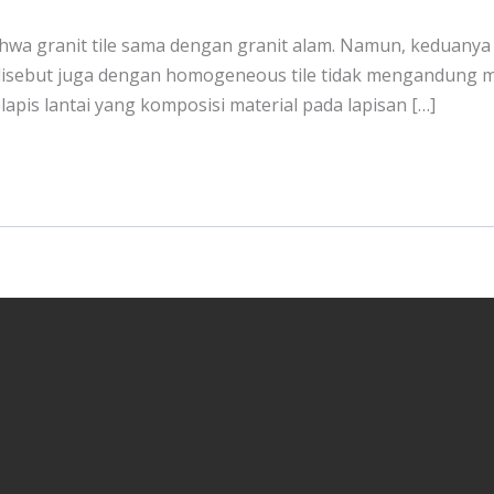
hwa granit tile sama dengan granit alam. Namun, keduanya 
isebut juga dengan homogeneous tile tidak mengandung mat
lapis lantai yang komposisi material pada lapisan […]