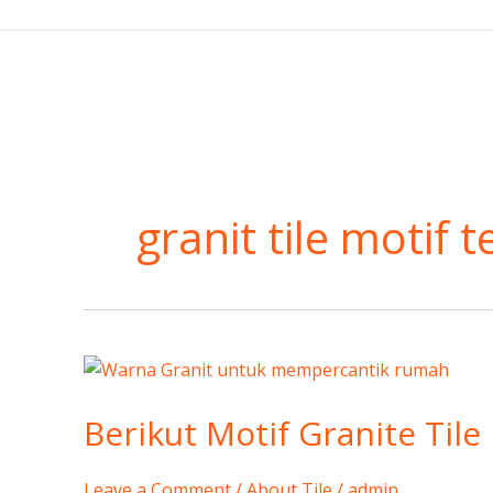
Skip
to
content
granit tile motif 
Berikut
Motif
Berikut Motif Granite Til
Granite
Tile
Untuk
Leave a Comment
/
About Tile
/
admin