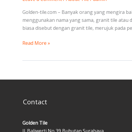
Percantik
Golden-tile.com – Banyak orang yang mengira ba
Rumah
menggunakan nama yang sama, granit tile atau d
Anda
biasa disebut dengan granit tile, merujuk pada pe
Read More »
Contact
Golden Tile
Jl. Baliwerti No 39 Bubutan Surabaya