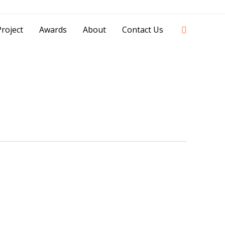
42841 - 0851 0025 8388 - 0812 8228 1939 |
Search
roject
Awards
About
Contact Us