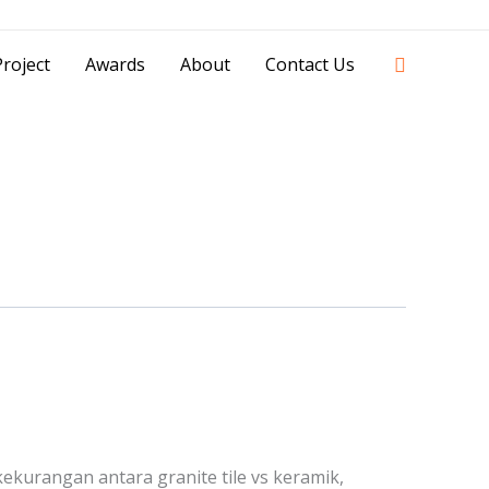
42841 - 0851 0025 8388 - 0812 8228 1939 |
Search
roject
Awards
About
Contact Us
kurangan antara granite tile vs keramik,