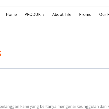
> Jl. Baliwerti No.39 Surabaya | (031) 53
Home
PRODUK
About Tile
Promo
Our P
s
n pelanggan kami yang bertanya mengenai keunggulan dan ke