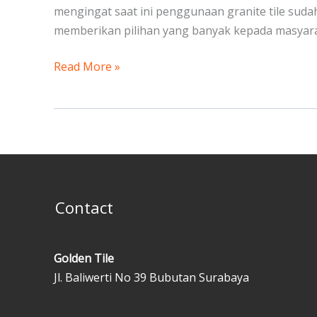
mengingat saat ini penggunaan granite tile sud
memberikan pilihan yang banyak kepada masyaraka
Read More »
Contact
Golden Tile
Jl. Baliwerti No 39 Bubutan Surabaya