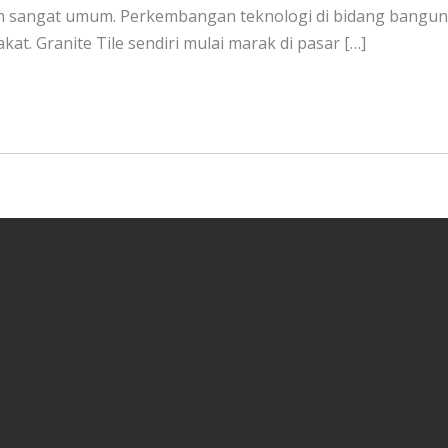
ah sangat umum. Perkembangan teknologi di bidang banguna
t. Granite Tile sendiri mulai marak di pasar […]