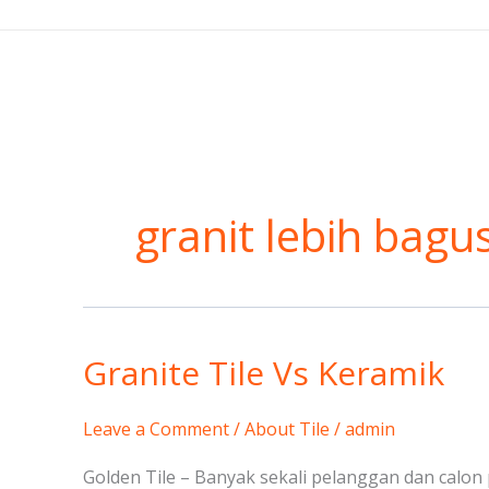
Skip
to
content
granit lebih bagu
Granite Tile Vs Keramik
Granite
Tile
Vs
Leave a Comment
/
About Tile
/
admin
Keramik
Golden Tile – Banyak sekali pelanggan dan calo