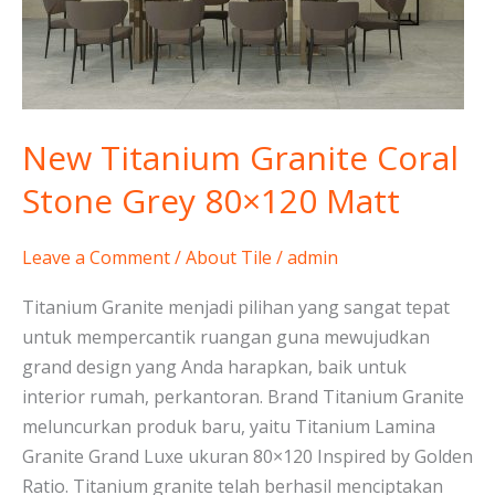
Grey
80×120
Matt
New Titanium Granite Coral
Stone Grey 80×120 Matt
Leave a Comment
/
About Tile
/
admin
Titanium Granite menjadi pilihan yang sangat tepat
untuk mempercantik ruangan guna mewujudkan
grand design yang Anda harapkan, baik untuk
interior rumah, perkantoran. Brand Titanium Granite
meluncurkan produk baru, yaitu Titanium Lamina
Granite Grand Luxe ukuran 80×120 Inspired by Golden
Ratio. Titanium granite telah berhasil menciptakan