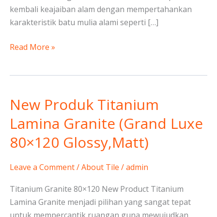
kembali keajaiban alam dengan mempertahankan
karakteristik batu mulia alami seperti […]
Read More »
New Produk Titanium
New
Produk
Lamina Granite (Grand Luxe
Titanium
80×120 Glossy,Matt)
Lamina
Granite
(Grand
Leave a Comment
/
About Tile
/
admin
Luxe
Titanium Granite 80×120 New Product Titanium
80×120
Lamina Granite menjadi pilihan yang sangat tepat
Glossy,Matt)
untuk mempercantik ruangan guna mewujudkan