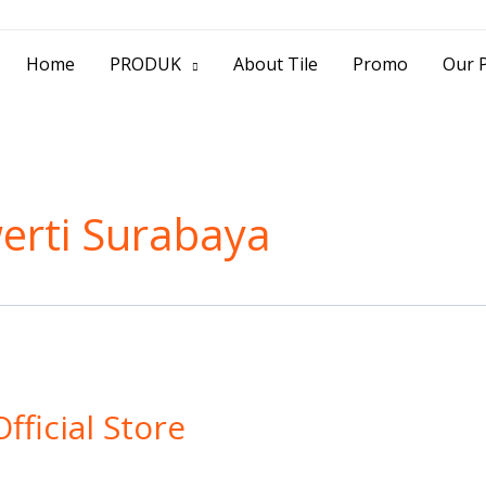
> Jl. Baliwerti No.39 Surabaya | (031) 53
Home
PRODUK
About Tile
Promo
Our P
werti Surabaya
ficial Store