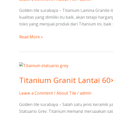
Golden tile surabaya – Titanium Lamina Granite i
kualitas yang dimiliki itu baik, akan tetapi harg
toko yang menjual produk dari Titanium ini, baik 
Read More »
Titanium
Granit
Titanium Granit Lantai 60
Lantai
60×120
Statuario
Leave a Comment
/
About Tile
/
admin
Grey
Golden tile surabaya – Salah satu jenis keramik 
Statuario Grey. Titanium memang merupakan sala