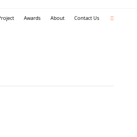
42841 - 0851 0025 8388 - 0812 8228 1939 |
Search
roject
Awards
About
Contact Us