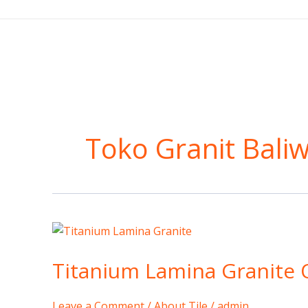
Skip
to
content
Toko Granit Bali
Titanium
Lamina
Titanium Lamina Granite Of
Granite
Official
Store
Leave a Comment
/
About Tile
/
admin