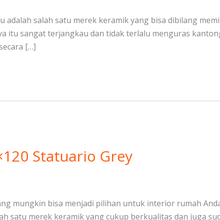
tu adalah salah satu merek keramik yang bisa dibilang memil
anya itu sangat terjangkau dan tidak terlalu menguras kanton
secara […]
×120 Statuario Grey
yang mungkin bisa menjadi pilihan untuk interior rumah Anda
h satu merek keramik yang cukup berkualitas dan juga sud