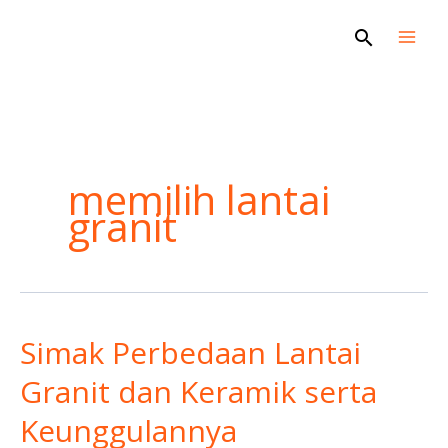
Skip
Search
to
content
memilih lantai
granit
Simak Perbedaan Lantai
Simak
Perbedaan
Granit dan Keramik serta
Lantai
Keunggulannya
Granit