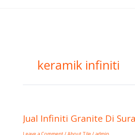
Skip
to
content
keramik infiniti
Jual
Infiniti
Jual Infiniti Granite Di Su
Granite
Di
Surabaya
Leave a Comment
/
About Tile
/
admin