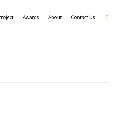
42841 - 0851 0025 8388 - 0812 8228 1939 |
Search
roject
Awards
About
Contact Us