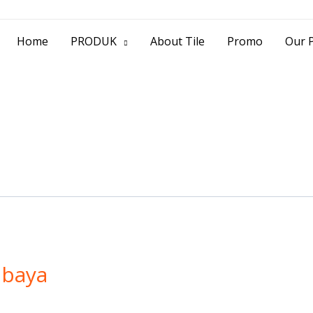
> Jl. Baliwerti No.39 Surabaya | (031) 53
Home
PRODUK
About Tile
Promo
Our P
rabaya