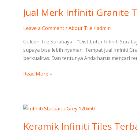
Jual Merk Infiniti Granite T
Leave a Comment
/
About Tile
/
admin
Golden Tile Surabaya – “Distibutor Infiniti Sur
supaya bisa lebih nyaman. Tempat jual Infiniti G
berkualitas. Dan tentunya Anda harus mencari te
Read More »
Keramik
Infiniti
Keramik Infiniti Tiles Terb
Tiles
Terbaik