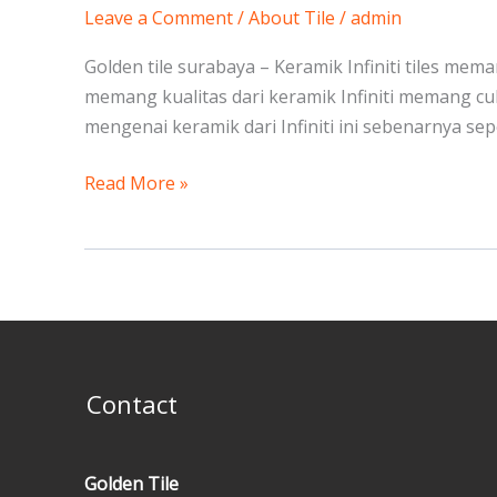
Leave a Comment
/
About Tile
/
admin
Golden tile surabaya – Keramik Infiniti tiles me
memang kualitas dari keramik Infiniti memang cu
mengenai keramik dari Infiniti ini sebenarnya sep
Read More »
Contact
Golden Tile