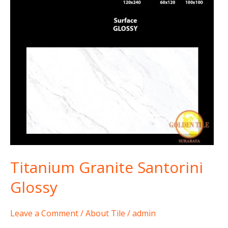
Titanium Granite Santorini
Glossy
Leave a Comment
/
About Tile
/
admin