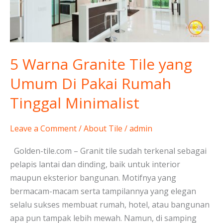
yang
Umum
Di
Pakai
Rumah
5 Warna Granite Tile yang
Tinggal
Umum Di Pakai Rumah
Minimalist
Tinggal Minimalist
Leave a Comment
/
About Tile
/
admin
Golden-tile.com – Granit tile sudah terkenal sebagai
pelapis lantai dan dinding, baik untuk interior
maupun eksterior bangunan. Motifnya yang
bermacam-macam serta tampilannya yang elegan
selalu sukses membuat rumah, hotel, atau bangunan
apa pun tampak lebih mewah. Namun, di samping