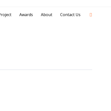
42841 - 0851 0025 8388 - 0812 8228 1939 |
Search
roject
Awards
About
Contact Us