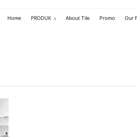
> Jl. Baliwerti No.39 Surabaya | (031) 53
Home
PRODUK
About Tile
Promo
Our P