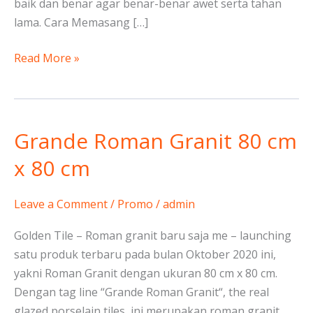
baik dan benar agar benar-benar awet serta tahan
lama. Cara Memasang […]
Read More »
Grande Roman Granit 80 cm
Grande
Roman
x 80 cm
Granit
80
Leave a Comment
/
Promo
/
admin
cm
x
Golden Tile – Roman granit baru saja me – launching
80
satu produk terbaru pada bulan Oktober 2020 ini,
cm
yakni Roman Granit dengan ukuran 80 cm x 80 cm.
Dengan tag line “Grande Roman Granit“, the real
glazed porselain tiles, ini merupakan roman granit